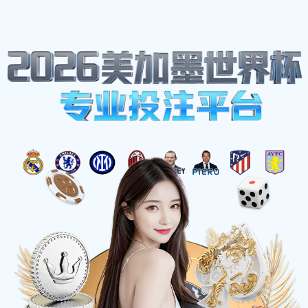
网站地图
taptap点点体育(股份)有限公司-
OfficialWebsite
网站首页
关于我们
越南专线
缅甸专线
台湾专线
泰国专线
柬埔寨专线
联系我们
7家造纸企业平均净利润翻倍，2017全